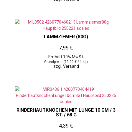
LAMMZIEMER (80G)
7,99
€
Enthält 19% MwSt.
Grundpreis: (
79,90
€
/ 1 kg)
zzgl.
Versand
RINDERHAUTKNOCHEN MIT LUNGE 10 CM / 3
ST. / 68 G
4,39
€