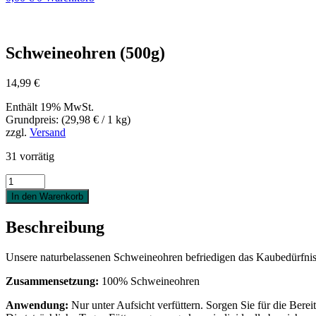
Schweineohren (500g)
14,99
€
Enthält 19% MwSt.
Grundpreis: (
29,98
€
/ 1 kg)
zzgl.
Versand
31 vorrätig
Schweineohren
(500g)
In den Warenkorb
Menge
Beschreibung
Unsere naturbelassenen Schweineohren befriedigen das Kaubedürfniss
Zusammensetzung:
100% Schweineohren
Anwendung:
Nur unter Aufsicht verfüttern. Sorgen Sie für die Bere