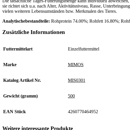
Die tatsächliche Tages-Fütterungsmenge kann individuell abweichen,
sie richtet sich u.a. nach Alter, Aktivitätsniveau, Rasse, Unterbringun
vielen weiteren Lebensumständen bzw. Merkmalen des Tieres.
Analytischebestandteile:
Rohprotein 74.00%; Rohfett 16.80%; Roh
Zusätzliche Informationen
Futtermittelart
Einzelfuttermittel
Marke
MIMOS
Katalog Artikel Nr.
MIS0301
Gewicht (gramm)
500
EAN Stück
4260770464952
Weitere interessante Produkte