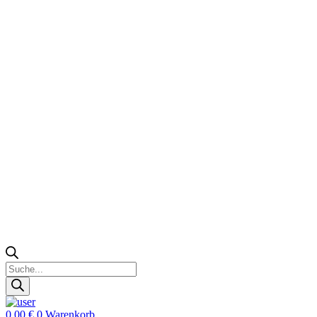
Zoeken
Products
search
0,00
€
0
Warenkorb