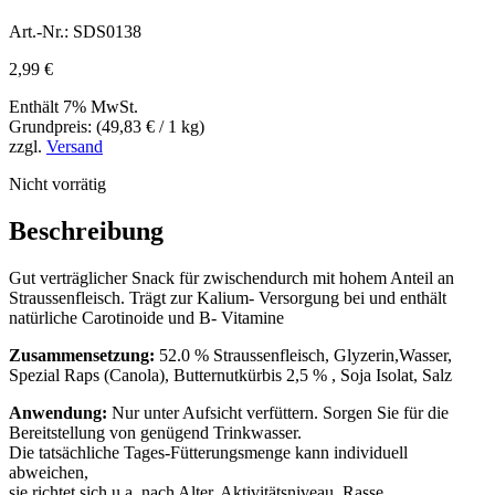
Art.-Nr.: SDS0138
2,99
€
Enthält 7% MwSt.
Grundpreis: (
49,83
€
/ 1 kg)
zzgl.
Versand
Nicht vorrätig
Beschreibung
Gut verträglicher Snack für zwischendurch mit hohem Anteil an
Straussenfleisch. Trägt zur Kalium- Versorgung bei und enthält
natürliche Carotinoide und B- Vitamine
Zusammensetzung:
52.0 % Straussenfleisch, Glyzerin,Wasser,
Spezial Raps (Canola), Butternutkürbis 2,5 % , Soja Isolat, Salz
Anwendung:
Nur unter Aufsicht verfüttern. Sorgen Sie für die
Bereitstellung von genügend Trinkwasser.
Die tatsächliche Tages-Fütterungsmenge kann individuell
abweichen,
sie richtet sich u.a. nach Alter, Aktivitätsniveau, Rasse,