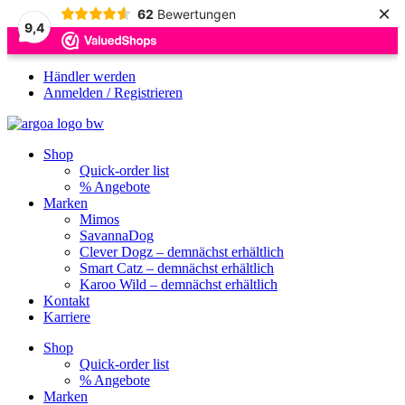
×
62
Bewertungen
9,4
Zum
Händler werden
Inhalt
Anmelden / Registrieren
springen
Shop
Quick-order list
% Angebote
Marken
Mimos
SavannaDog
Clever Dogz – demnächst erhältlich
Smart Catz – demnächst erhältlich
Karoo Wild – demnächst erhältlich
Kontakt
Karriere
Shop
Quick-order list
% Angebote
Marken