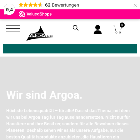
×
62
Bewertungen
9,4
0
Zoeken
Wir sind Argoa.
Höchste Lebensqualität – für alle! Das ist das Thema, mit dem
wir uns bei Argoa Tag für Tag auseinandersetzen. Nicht nur für
Haustiere und ihre Besitzer, sondern für alle Bewohner dieses
Planeten. Deshalb sehen wir es als unsere Aufgabe, nur die
besten Qualitätsprodukte anzubieten, die Haustieren ein